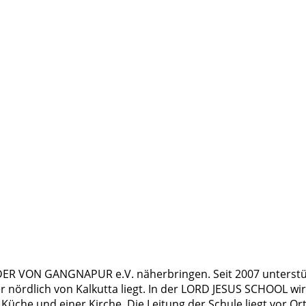
INDER VON GANGNAPUR e.V. näherbringen. Seit 2007 unterstüt
r nördlich von Kalkutta liegt. In der LORD JESUS SCHOOL wi
 Küche und einer Kirche. Die Leitung der Schule liegt vor O