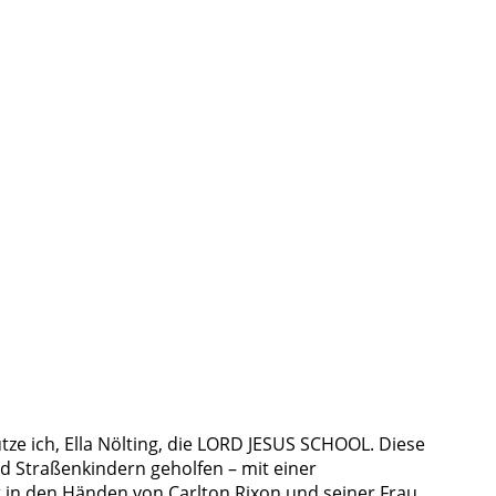
ze ich, Ella Nölting, die LORD JESUS SCHOOL. Diese
rd Straßenkindern geholfen – mit einer
rt in den Händen von Carlton Rixon und seiner Frau