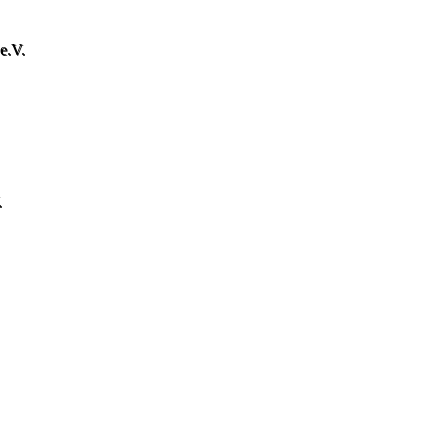
.V.
.