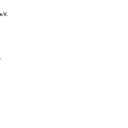
.V.
.