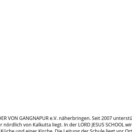
INDER VON GANGNAPUR e.V. näherbringen. Seit 2007 unterstüt
r nördlich von Kalkutta liegt. In der LORD JESUS SCHOOL wi
 Küche und einer Kirche. Die Leitung der Schule liegt vor O