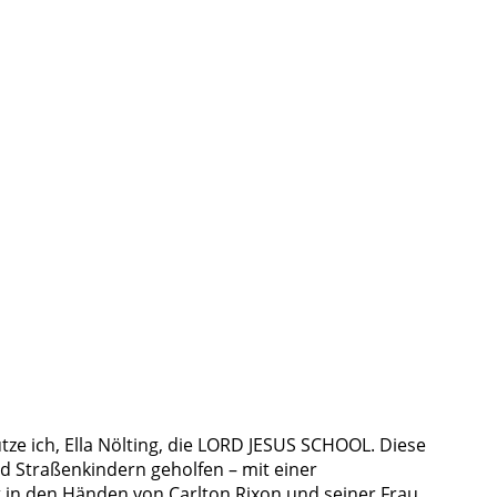
ze ich, Ella Nölting, die LORD JESUS SCHOOL. Diese
rd Straßenkindern geholfen – mit einer
rt in den Händen von Carlton Rixon und seiner Frau