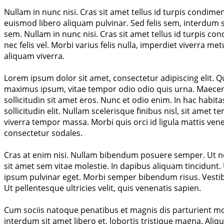
Nullam in nunc nisi. Cras sit amet tellus id turpis condim
euismod libero aliquam pulvinar. Sed felis sem, interdum si
sem. Nullam in nunc nisi. Cras sit amet tellus id turpis c
nec felis vel. Morbi varius felis nulla, imperdiet viverra m
aliquam viverra.
Lorem ipsum dolor sit amet, consectetur adipiscing elit. 
maximus ipsum, vitae tempor odio odio quis urna. Maecenas
sollicitudin sit amet eros. Nunc et odio enim. In hac habit
sollicitudin elit. Nullam scelerisque finibus nisl, sit amet 
viverra tempor massa. Morbi quis orci id ligula mattis ven
consectetur sodales.
Cras at enim nisi. Nullam bibendum posuere semper. Ut ne
sit amet sem vitae molestie. In dapibus aliquam tincidunt. 
ipsum pulvinar eget. Morbi semper bibendum risus. Vestibu
Ut pellentesque ultricies velit, quis venenatis sapien.
Cum sociis natoque penatibus et magnis dis parturient mon
interdum sit amet libero et, lobortis tristique magna. Aliqu