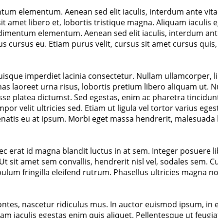
entum elementum. Aenean sed elit iaculis, interdum ante vit
t amet libero et, lobortis tristique magna. Aliquam iaculis 
ondimentum elementum. Aenean sed elit iaculis, interdum ante
etus cursus eu. Etiam purus velit, cursus sit amet cursus quis
Quisque imperdiet lacinia consectetur. Nullam ullamcorper, 
 laoreet urna risus, lobortis pretium libero aliquam ut. N
asse platea dictumst. Sed egestas, enim ac pharetra tincidunt
tempor velit ultricies sed. Etiam ut ligula vel tortor varius 
enatis eu at ipsum. Morbi eget massa hendrerit, malesuada l
c erat id magna blandit luctus in at sem. Integer posuere
Ut sit amet sem convallis, hendrerit nisl vel, sodales sem. 
lum fringilla eleifend rutrum. Phasellus ultricies magna no
tes, nascetur ridiculus mus. In auctor euismod ipsum, in e
am iaculis egestas enim quis aliquet. Pellentesque ut feugiat