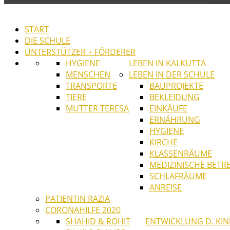
START
DIE SCHULE
UNTERSTÜTZER + FÖRDERER
HYGIENE
LEBEN IN KALKUTTA
MENSCHEN
LEBEN IN DER SCHULE
TRANSPORTE
BAUPROJEKTE
TIERE
BEKLEIDUNG
MUTTER TERESA
EINKÄUFE
ERNÄHRUNG
HYGIENE
KIRCHE
KLASSENRÄUME
MEDIZINISCHE BET
SCHLAFRÄUME
ANREISE
PATIENTIN RAZIA
CORONAHILFE 2020
SHAHID & ROHIT
ENTWICKLUNG D. KI